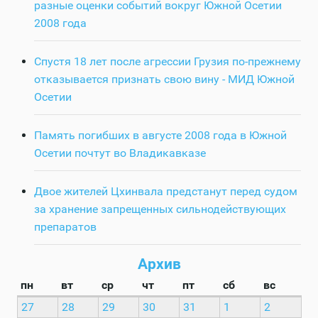
разные оценки событий вокруг Южной Осетии
2008 года
Спустя 18 лет после агрессии Грузия по-прежнему
отказывается признать свою вину - МИД Южной
Осетии
Память погибших в августе 2008 года в Южной
Осетии почтут во Владикавказе
Двое жителей Цхинвала предстанут перед судом
за хранение запрещенных сильнодействующих
препаратов
Архив
пн
вт
ср
чт
пт
сб
вс
27
28
29
30
31
1
2