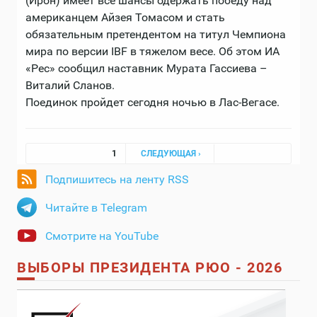
(Ирон) имеет все шансы одержать победу над
американцем Айзея Томасом и стать
обязательным претендентом на титул Чемпиона
мира по версии IBF в тяжелом весе. Об этом ИА
«Рес» сообщил наставник Мурата Гассиева –
Виталий Сланов.
Поединок пройдет сегодня ночью в Лас-Вегасе.
Страницы
1
СЛЕДУЮЩАЯ ›
Подпишитесь на ленту RSS
Читайте в Telegram
Смотрите на YouTube
ВЫБОРЫ ПРЕЗИДЕНТА РЮО - 2026