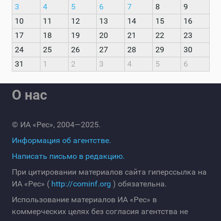
3
4
5
6
7
8
9
10
11
12
13
14
15
16
17
18
19
20
21
22
23
24
25
26
27
28
29
30
31
1
2
3
4
5
6
О нас
© ИА «Рес», 2004—2025.
Информация об агентстве.
Написать письмо в редакцию.
При цитировании материалов сайта гиперссылка на
ИА «Рес» (
http://cominf.org
) обязательна.
Использование материалов ИА «Рес» в
коммерческих целях без согласия агентства не