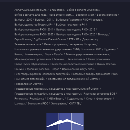
Август 2008. Как это было. /
Блиц-опрос /
Война в августе 2008 года /
Война в августе 2008 года. Перед вторжением... /
Воспоминания /
Восстановление /
Выборы - 2009 /
Выборы - 2011 /
Выборы в Парламент РЮО VII созыва /
Выборы депутатов Госдумы РФ /
Выборы президента РФ /
Выборы президента РЮО - 2011 /
Выборы президента РЮО - 2012 /
Выборы президента РЮО - 2022 /
Выборы президента РЮО - 2026 /
Геноцид /
Герои Осетии /
Год Коста в Южной Осетии /
ГТРК ИР /
Документы /
Знаменательная дата /
Инвестпрограмма /
интервью /
Искуство /
Итоги года с руководителями государственных СМИ /
Итоги года. 2011 /
Иудзинад /
Книги /
Комментарии /
Люди и Судьбы /
Межгосударственные соглашения /
Международные организации /
Мнение /
Наши писатели /
Наши художники /
Обзор СМИ /
Образование /
Общественно-политический кризис в Южной Осетии /
Обычаи и традиции у осетин /
Опрос /
Официальные документы /
Переговоры в рамках женевских дискуссий /
Повторные выборы президента РЮО /
Помнит мир спасенный... /
Поствыборная ситуация в Южной Осетии /
Православная Осетия /
Предвыборные программы кандидатов в президенты Южной Осетии /
Предвыборные теледебаты кандидатов в президенты /
Рассказы ветеранов ВОВ /
Репортаж /
Республика /
СМИ и Власть /
Содружество /
Спорт /
фотогалерея /
Цхинвал /
Экономика РЮО /
Этнография /
ЮОГУ ТВ /