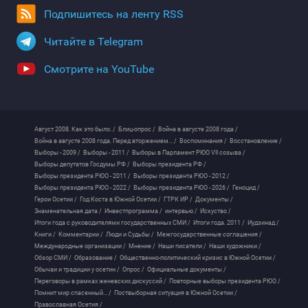
Подпишитесь на ленту RSS
Читайте в Telegram
Смотрите на YouTube
Август 2008. Как это было. /
Блиц-опрос /
Война в августе 2008 года /
Война в августе 2008 года. Перед вторжением... /
Воспоминания /
Восстановление /
Выборы - 2009 /
Выборы - 2011 /
Выборы в Парламент РЮО VII созыва /
Выборы депутатов Госдумы РФ /
Выборы президента РФ /
Выборы президента РЮО - 2011 /
Выборы президента РЮО - 2012 /
Выборы президента РЮО - 2022 /
Выборы президента РЮО - 2026 /
Геноцид /
Герои Осетии /
Год Коста в Южной Осетии /
ГТРК ИР /
Документы /
Знаменательная дата /
Инвестпрограмма /
интервью /
Искуство /
Итоги года с руководителями государственных СМИ /
Итоги года. 2011 /
Иудзинад /
Книги /
Комментарии /
Люди и Судьбы /
Межгосударственные соглашения /
Международные организации /
Мнение /
Наши писатели /
Наши художники /
Обзор СМИ /
Образование /
Общественно-политический кризис в Южной Осетии /
Обычаи и традиции у осетин /
Опрос /
Официальные документы /
Переговоры в рамках женевских дискуссий /
Повторные выборы президента РЮО /
Помнит мир спасенный... /
Поствыборная ситуация в Южной Осетии /
Православная Осетия /