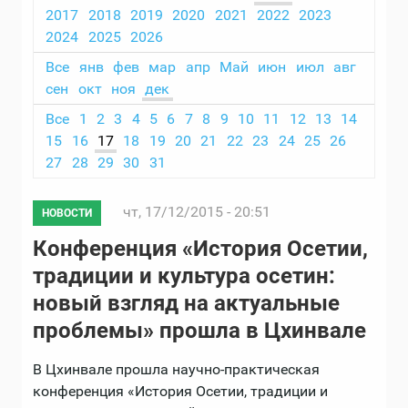
2017
2018
2019
2020
2021
2022
2023
2024
2025
2026
Все
янв
фев
мар
апр
Май
июн
июл
авг
сен
окт
ноя
дек
Все
1
2
3
4
5
6
7
8
9
10
11
12
13
14
15
16
17
18
19
20
21
22
23
24
25
26
27
28
29
30
31
чт, 17/12/2015 - 20:51
НОВОСТИ
Конференция «История Осетии,
традиции и культура осетин:
новый взгляд на актуальные
проблемы» прошла в Цхинвале
В Цхинвале прошла научно-практическая
конференция «История Осетии, традиции и