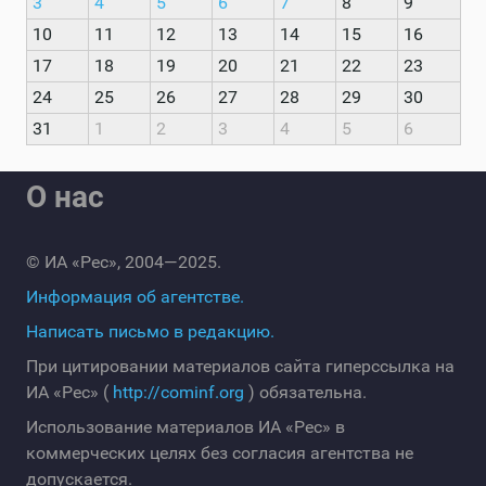
3
4
5
6
7
8
9
10
11
12
13
14
15
16
17
18
19
20
21
22
23
24
25
26
27
28
29
30
31
1
2
3
4
5
6
О нас
© ИА «Рес», 2004—2025.
Информация об агентстве.
Написать письмо в редакцию.
При цитировании материалов сайта гиперссылка на
ИА «Рес» (
http://cominf.org
) обязательна.
Использование материалов ИА «Рес» в
коммерческих целях без согласия агентства не
допускается.