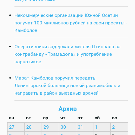
Некоммерческие организации Южной Осетии
получат 100 миллионов рублей на свои проекты -
Камболов
Оперативники задержали жителя Цхинвала за
контрабанду «Трамадола» и употребление
наркотиков
Марат Камболов поручил передать
Ленингорской больнице новый реанимобиль и
направить в район выездных врачей
Архив
пн
вт
ср
чт
пт
сб
вс
27
28
29
30
31
1
2