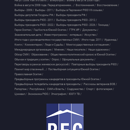
Август 2008. Как это было. /
Блиц-опрос /
Война в августе 2008 года /
Война в августе 2008 года. Перед вторжением... /
Воспоминания /
Восстановление /
Выборы - 2009 /
Выборы - 2011 /
Выборы в Парламент РЮО VII созыва /
Выборы депутатов Госдумы РФ /
Выборы президента РФ /
Выборы президента РЮО - 2011 /
Выборы президента РЮО - 2012 /
Выборы президента РЮО - 2022 /
Выборы президента РЮО - 2026 /
Геноцид /
Герои Осетии /
Год Коста в Южной Осетии /
ГТРК ИР /
Документы /
Знаменательная дата /
Инвестпрограмма /
интервью /
Искуство /
Итоги года с руководителями государственных СМИ /
Итоги года. 2011 /
Иудзинад /
Книги /
Комментарии /
Люди и Судьбы /
Межгосударственные соглашения /
Международные организации /
Мнение /
Наши писатели /
Наши художники /
Обзор СМИ /
Образование /
Общественно-политический кризис в Южной Осетии /
Обычаи и традиции у осетин /
Опрос /
Официальные документы /
Переговоры в рамках женевских дискуссий /
Повторные выборы президента РЮО /
Помнит мир спасенный... /
Поствыборная ситуация в Южной Осетии /
Православная Осетия /
Предвыборные программы кандидатов в президенты Южной Осетии /
Предвыборные теледебаты кандидатов в президенты /
Рассказы ветеранов ВОВ /
Репортаж /
Республика /
СМИ и Власть /
Содружество /
Спорт /
фотогалерея /
Цхинвал /
Экономика РЮО /
Этнография /
ЮОГУ ТВ /