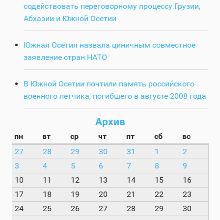
содействовать переговорному процессу Грузии,
Абхазии и Южной Осетии
Южная Осетия назвала циничным совместное
заявление стран НАТО
В Южной Осетии почтили память российского
военного летчика, погибшего в августе 2008 года
Архив
пн
вт
ср
чт
пт
сб
вс
27
28
29
30
31
1
2
3
4
5
6
7
8
9
10
11
12
13
14
15
16
17
18
19
20
21
22
23
24
25
26
27
28
29
30