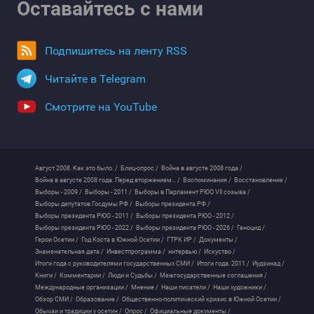
Оставайтесь с нами
Подпишитесь на ленту RSS
Читайте в Telegram
Смотрите на YouTube
Август 2008. Как это было. /
Блиц-опрос /
Война в августе 2008 года /
Война в августе 2008 года. Перед вторжением... /
Воспоминания /
Восстановление /
Выборы - 2009 /
Выборы - 2011 /
Выборы в Парламент РЮО VII созыва /
Выборы депутатов Госдумы РФ /
Выборы президента РФ /
Выборы президента РЮО - 2011 /
Выборы президента РЮО - 2012 /
Выборы президента РЮО - 2022 /
Выборы президента РЮО - 2026 /
Геноцид /
Герои Осетии /
Год Коста в Южной Осетии /
ГТРК ИР /
Документы /
Знаменательная дата /
Инвестпрограмма /
интервью /
Искуство /
Итоги года с руководителями государственных СМИ /
Итоги года. 2011 /
Иудзинад /
Книги /
Комментарии /
Люди и Судьбы /
Межгосударственные соглашения /
Международные организации /
Мнение /
Наши писатели /
Наши художники /
Обзор СМИ /
Образование /
Общественно-политический кризис в Южной Осетии /
Обычаи и традиции у осетин /
Опрос /
Официальные документы /