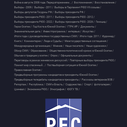
Война в августе 2008 года. Перед вторжением... /
Воспоминания /
Восстановление /
Выборы - 2009 /
Выборы - 2011 /
Выборы в Парламент РЮО VII созыва /
Выборы депутатов Госдумы РФ /
Выборы президента РФ /
Выборы президента РЮО - 2011 /
Выборы президента РЮО - 2012 /
Выборы президента РЮО - 2022 /
Выборы президента РЮО - 2026 /
Геноцид /
Герои Осетии /
Год Коста в Южной Осетии /
ГТРК ИР /
Документы /
Знаменательная дата /
Инвестпрограмма /
интервью /
Искуство /
Итоги года с руководителями государственных СМИ /
Итоги года. 2011 /
Иудзинад /
Книги /
Комментарии /
Люди и Судьбы /
Межгосударственные соглашения /
Международные организации /
Мнение /
Наши писатели /
Наши художники /
Обзор СМИ /
Образование /
Общественно-политический кризис в Южной Осетии /
Обычаи и традиции у осетин /
Опрос /
Официальные документы /
Переговоры в рамках женевских дискуссий /
Повторные выборы президента РЮО /
Помнит мир спасенный... /
Поствыборная ситуация в Южной Осетии /
Православная Осетия /
Предвыборные программы кандидатов в президенты Южной Осетии /
Предвыборные теледебаты кандидатов в президенты /
Рассказы ветеранов ВОВ /
Репортаж /
Республика /
СМИ и Власть /
Содружество /
Спорт /
фотогалерея /
Цхинвал /
Экономика РЮО /
Этнография /
ЮОГУ ТВ /