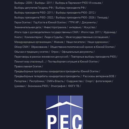
Выборы - 2009 /
Выборы - 2011 /
Выборы в Парламент РЮО VII созыва /
Выборы депутатов Госдумы РФ /
Выборы президента РФ /
Выборы президента РЮО - 2011 /
Выборы президента РЮО - 2012 /
Выборы президента РЮО - 2022 /
Выборы президента РЮО - 2026 /
Геноцид /
Герои Осетии /
Год Коста в Южной Осетии /
ГТРК ИР /
Документы /
Знаменательная дата /
Инвестпрограмма /
интервью /
Искуство /
Итоги года с руководителями государственных СМИ /
Итоги года. 2011 /
Иудзинад /
Книги /
Комментарии /
Люди и Судьбы /
Межгосударственные соглашения /
Международные организации /
Мнение /
Наши писатели /
Наши художники /
Обзор СМИ /
Образование /
Общественно-политический кризис в Южной Осетии /
Обычаи и традиции у осетин /
Опрос /
Официальные документы /
Переговоры в рамках женевских дискуссий /
Повторные выборы президента РЮО /
Помнит мир спасенный... /
Поствыборная ситуация в Южной Осетии /
Православная Осетия /
Предвыборные программы кандидатов в президенты Южной Осетии /
Предвыборные теледебаты кандидатов в президенты /
Рассказы ветеранов ВОВ /
Репортаж /
Республика /
СМИ и Власть /
Содружество /
Спорт /
фотогалерея /
Цхинвал /
Экономика РЮО /
Этнография /
ЮОГУ ТВ /