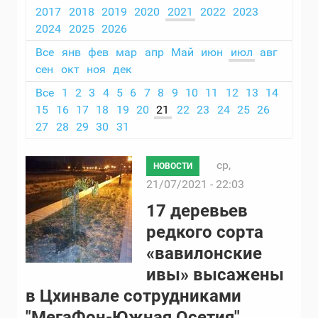
2017
2018
2019
2020
2021
2022
2023
2024
2025
2026
Все
янв
фев
мар
апр
Май
июн
июл
авг
сен
окт
ноя
дек
Все
1
2
3
4
5
6
7
8
9
10
11
12
13
14
15
16
17
18
19
20
21
22
23
24
25
26
27
28
29
30
31
ср,
НОВОСТИ
21/07/2021 - 22:03
17 деревьев
редкого сорта
«вавилонские
ивы» высажены
в Цхинвале сотрудниками
"МегаФон-Южная Осетия"