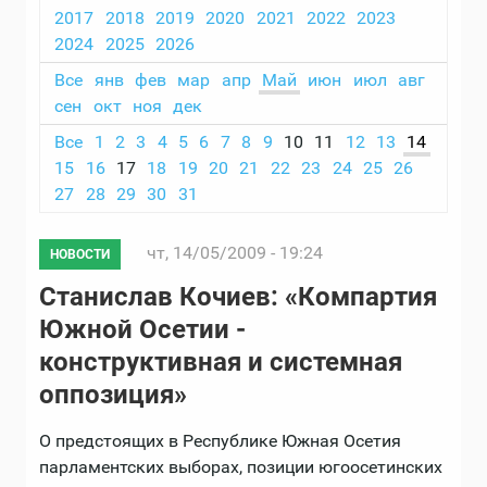
2017
2018
2019
2020
2021
2022
2023
2024
2025
2026
Все
янв
фев
мар
апр
Май
июн
июл
авг
сен
окт
ноя
дек
Все
1
2
3
4
5
6
7
8
9
10
11
12
13
14
15
16
17
18
19
20
21
22
23
24
25
26
27
28
29
30
31
чт, 14/05/2009 - 19:24
НОВОСТИ
Станислав Кочиев: «Компартия
Южной Осетии -
конструктивная и системная
оппозиция»
О предстоящих в Республике Южная Осетия
парламентских выборах, позиции югоосетинских