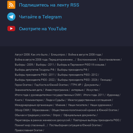
Подпишитесь на ленту RSS
Читайте в Telegram
Смотрите на YouTube
Август 2008. Как это было. /
Блиц-опрос /
Война в августе 2008 года /
Война в августе 2008 года. Перед вторжением... /
Воспоминания /
Восстановление /
Выборы - 2009 /
Выборы - 2011 /
Выборы в Парламент РЮО VII созыва /
Выборы депутатов Госдумы РФ /
Выборы президента РФ /
Выборы президента РЮО - 2011 /
Выборы президента РЮО - 2012 /
Выборы президента РЮО - 2022 /
Выборы президента РЮО - 2026 /
Геноцид /
Герои Осетии /
Год Коста в Южной Осетии /
ГТРК ИР /
Документы /
Знаменательная дата /
Инвестпрограмма /
интервью /
Искуство /
Итоги года с руководителями государственных СМИ /
Итоги года. 2011 /
Иудзинад /
Книги /
Комментарии /
Люди и Судьбы /
Межгосударственные соглашения /
Международные организации /
Мнение /
Наши писатели /
Наши художники /
Обзор СМИ /
Образование /
Общественно-политический кризис в Южной Осетии /
Обычаи и традиции у осетин /
Опрос /
Официальные документы /
Переговоры в рамках женевских дискуссий /
Повторные выборы президента РЮО /
Помнит мир спасенный... /
Поствыборная ситуация в Южной Осетии /
Православная Осетия /