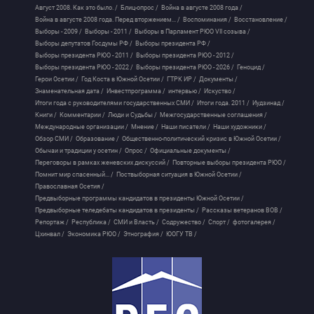
Август 2008. Как это было. /
Блиц-опрос /
Война в августе 2008 года /
Война в августе 2008 года. Перед вторжением... /
Воспоминания /
Восстановление /
Выборы - 2009 /
Выборы - 2011 /
Выборы в Парламент РЮО VII созыва /
Выборы депутатов Госдумы РФ /
Выборы президента РФ /
Выборы президента РЮО - 2011 /
Выборы президента РЮО - 2012 /
Выборы президента РЮО - 2022 /
Выборы президента РЮО - 2026 /
Геноцид /
Герои Осетии /
Год Коста в Южной Осетии /
ГТРК ИР /
Документы /
Знаменательная дата /
Инвестпрограмма /
интервью /
Искуство /
Итоги года с руководителями государственных СМИ /
Итоги года. 2011 /
Иудзинад /
Книги /
Комментарии /
Люди и Судьбы /
Межгосударственные соглашения /
Международные организации /
Мнение /
Наши писатели /
Наши художники /
Обзор СМИ /
Образование /
Общественно-политический кризис в Южной Осетии /
Обычаи и традиции у осетин /
Опрос /
Официальные документы /
Переговоры в рамках женевских дискуссий /
Повторные выборы президента РЮО /
Помнит мир спасенный... /
Поствыборная ситуация в Южной Осетии /
Православная Осетия /
Предвыборные программы кандидатов в президенты Южной Осетии /
Предвыборные теледебаты кандидатов в президенты /
Рассказы ветеранов ВОВ /
Репортаж /
Республика /
СМИ и Власть /
Содружество /
Спорт /
фотогалерея /
Цхинвал /
Экономика РЮО /
Этнография /
ЮОГУ ТВ /