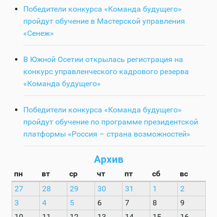
Победители конкурса «Команда будущего»
пройдут обучение в Мастерской управления
«Сенеж»
В Южной Осетии открылась регистрация на
конкурс управленческого кадрового резерва
«Команда будущего»
Победители конкурса «Команда будущего»
пройдут обучение по программе президентской
платформы «Россия – страна возможностей»
Архив
пн
вт
ср
чт
пт
сб
вс
27
28
29
30
31
1
2
3
4
5
6
7
8
9
10
11
12
13
14
15
16