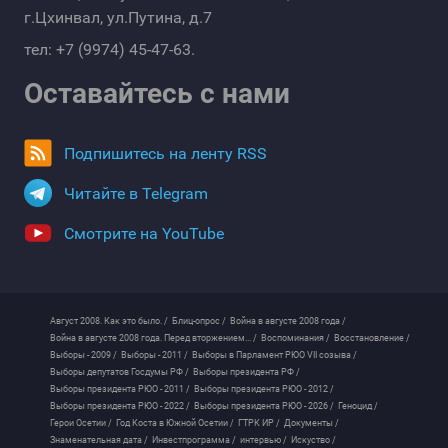
г.Цхинвал, ул.Путина, д.7
тел: +7 (9974) 45-47-63.
Оставайтесь с нами
Подпишитесь на ленту RSS
Читайте в Telegram
Смотрите на YouTube
Август 2008. Как это было. /
Блиц-опрос /
Война в августе 2008 года /
Война в августе 2008 года. Перед вторжением... /
Воспоминания /
Восстановление /
Выборы - 2009 /
Выборы - 2011 /
Выборы в Парламент РЮО VII созыва /
Выборы депутатов Госдумы РФ /
Выборы президента РФ /
Выборы президента РЮО - 2011 /
Выборы президента РЮО - 2012 /
Выборы президента РЮО - 2022 /
Выборы президента РЮО - 2026 /
Геноцид /
Герои Осетии /
Год Коста в Южной Осетии /
ГТРК ИР /
Документы /
Знаменательная дата /
Инвестпрограмма /
интервью /
Искуство /