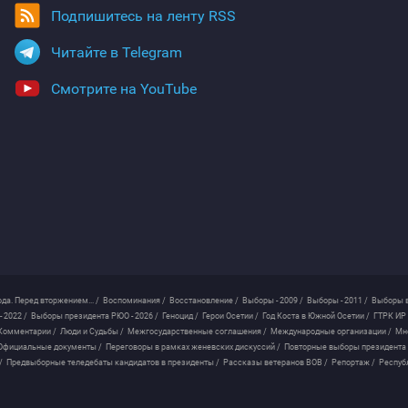
Подпишитесь на ленту RSS
Читайте в Telegram
Смотрите на YouTube
ода. Перед вторжением... /
Воспоминания /
Восстановление /
Выборы - 2009 /
Выборы - 2011 /
Выборы в
 2022 /
Выборы президента РЮО - 2026 /
Геноцид /
Герои Осетии /
Год Коста в Южной Осетии /
ГТРК ИР 
Комментарии /
Люди и Судьбы /
Межгосударственные соглашения /
Международные организации /
Мн
Официальные документы /
Переговоры в рамках женевских дискуссий /
Повторные выборы президента
/
Предвыборные теледебаты кандидатов в президенты /
Рассказы ветеранов ВОВ /
Репортаж /
Респуб