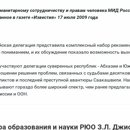
уманитарному сотрудничеству и правам человека МИД Рос
нное в газете «Известия» 17 июля 2009 года
ийская делегация представила комплексный набор рекомен
 пониманием, и их обсуждение показало возможность вых
 участвуют делегации суверенных республик - Абхазии и Ю
ношении решения проблем, связанных с судьбами десятков
фликтов и последней преступной авантюры Саакашвили. Н
вают гораздо более широкий спектр, чем ранее предлага
ссии и ООН.
а образования и науки РЮО З.Л. Джи