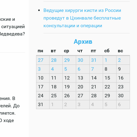
Ведущие хирурги кисти из России
проведут в Цхинвале бесплатные
ские и
консультации и операции
 ситуацией
Медведева?
Архив
пн
вт
ср
чт
пт
сб
вс
27
28
29
30
31
1
2
3
4
5
6
7
8
9
10
11
12
13
14
15
16
17
18
19
20
21
22
23
24
25
26
27
28
29
30
ния. В
31
1
2
3
4
5
6
елей. До
ляется.
О ходе