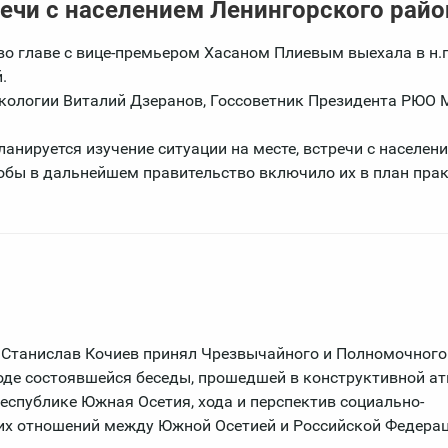
ечи с населением Ленингорского райо
о главе с вице-премьером Хасаном Плиевым выехала в н.п
.
экологии Виталий Дзеранов, Госсоветник Президента РЮО 
ланируется изучение ситуации на месте, встречи с населени
тобы в дальнейшем правительство включило их в план пра
Станислав Кочиев принял Чрезвычайного и Полномочного
оде состоявшейся беседы, прошедшей в конструктивной а
спублике Южная Осетия, хода и перспектив социально-
их отношений между Южной Осетией и Российской Федерац