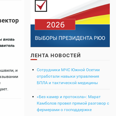
вектор
ы вновь
авитель
ЛЕНТА НОВОСТЕЙ
Сотрудники МЧС Южной Осетии
ашвили, и
отработали навыки управления
казывании
с
БПЛА и тактической медицины
ает.
«Без камер и протокола»: Марат
Камболов провел прямой разговор с
фермерами о господдержке