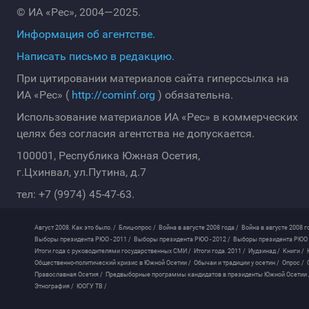
© ИА «Рес», 2004—2025.
Информация об агентстве.
Написать письмо в редакцию.
При цитировании материалов сайта гиперссылка на
ИА «Рес» (
http://cominf.org
) обязательна.
Использование материалов ИА «Рес» в коммерческих
целях без согласия агентства не допускается.
100001, Республика Южная Осетия,
г.Цхинвал, ул.Путина, д.7
тел: +7 (9974) 45-47-63.
Август 2008. Как это было. /
Блиц-опрос /
Война в августе 2008 года /
Война в августе 2008 г
Выборы президента РЮО - 2011 /
Выборы президента РЮО - 2012 /
Выборы президента РЮО -
Итоги года с руководителями государственных СМИ /
Итоги года. 2011 /
Иудзинад /
Книги /
Общественно-политический кризис в Южной Осетии /
Обычаи и традиции у осетин /
Опрос /
Православная Осетия /
Предвыборные программы кандидатов в президенты Южной Осетии 
Этнография /
ЮОГУ ТВ /