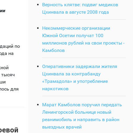
Верность клятве: подвиг медиков
сии
Цхинвала в августе 2008 года
Некоммерческие организации
Южной Осетии получат 100
миллионов рублей на свои проекты -
даций по
Камболов
ода на
Оперативники задержали жителя
жной
Цхинвала за контрабанду
 тысяч
«Трамадола» и употребление
аши
наркотиков
лось для
Марат Камболов поручил передать
Ленингорской больнице новый
реанимобиль и направить в район
выездных врачей
оевой