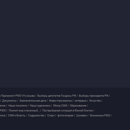
 Парламент РЮО VII созыва /
Выборы депутатов Госдумы РФ /
Выборы президента РФ /
/
Документы /
Знаменательная дата /
Инвестпрограмма /
интервью /
Искуство /
ение /
Наши писатели /
Наши художники /
Обзор СМИ /
Образование /
 РЮО /
Помнит мир спасенный... /
Поствыборная ситуация в Южной Осетии /
лика /
СМИ и Власть /
Содружество /
Спорт /
фотогалерея /
Цхинвал /
Экономика РЮО /