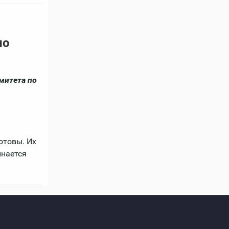
но
митета по
отовы. Их
инается