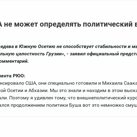
А не может определять политический 
ведева в Южную Осетию не способствует стабильности и м
льную целостность Грузии», - заявил официальный предст
комментарий.
мента РЮО:
онсировало США, они специально готовили и Михаила Саак
ой Осетии и Абхазии. Мы это знали и находим в этом выс
али. Поэтому я удивлен тому, что внешнеполитический кур
лся продолжением политики Буша вот это немножко смущ