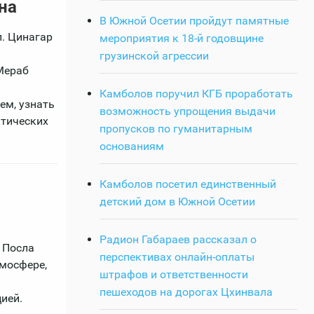
на
В Южной Осетии пройдут памятные
. Цинагар
мероприятия к 18-й годовщине
грузинской агрессии
Мераб
Камболов поручил КГБ проработать
ем, узнать
возможность упрощения выдачи
ктических
пропусков по гуманитарным
основаниям
Камболов посетил единственный
детский дом в Южной Осетии
Радион Габараев рассказал о
 Посла
перспективах онлайн-оплаты
тмосфере,
штрафов и ответственности
пешеходов на дорогах Цхинвала
ией.