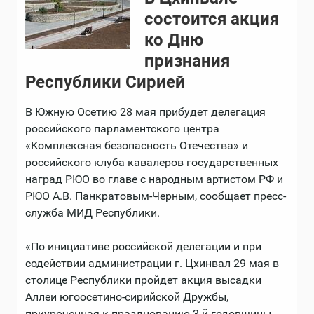
состоится акция
ко Дню
признания
Республики Сирией
В Южную Осетию 28 мая прибудет делегация
российского парламентского центра
«Комплексная безопасность Отечества» и
российского клуба кавалеров государственных
наград РЮО во главе с народным артистом РФ и
РЮО А.В. Панкратовым-Черным, сообщает пресс-
служба МИД Республики.
«По инициативе российской делегации и при
содействии администрации г. Цхинвал 29 мая в
столице Республики пройдет акция высадки
Аллеи югоосетино-сирийской Дружбы,
приуроченная к празднованию 3-й годовщины