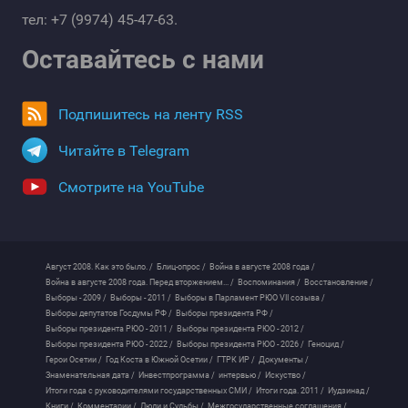
тел: +7 (9974) 45-47-63.
Оставайтесь с нами
Подпишитесь на ленту RSS
Читайте в Telegram
Смотрите на YouTube
Август 2008. Как это было. /
Блиц-опрос /
Война в августе 2008 года /
Война в августе 2008 года. Перед вторжением... /
Воспоминания /
Восстановление /
Выборы - 2009 /
Выборы - 2011 /
Выборы в Парламент РЮО VII созыва /
Выборы депутатов Госдумы РФ /
Выборы президента РФ /
Выборы президента РЮО - 2011 /
Выборы президента РЮО - 2012 /
Выборы президента РЮО - 2022 /
Выборы президента РЮО - 2026 /
Геноцид /
Герои Осетии /
Год Коста в Южной Осетии /
ГТРК ИР /
Документы /
Знаменательная дата /
Инвестпрограмма /
интервью /
Искуство /
Итоги года с руководителями государственных СМИ /
Итоги года. 2011 /
Иудзинад /
Книги /
Комментарии /
Люди и Судьбы /
Межгосударственные соглашения /