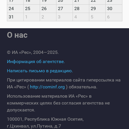
17
18
19
20
21
22
23
24
25
26
27
28
29
30
31
1
2
3
4
5
6
О нас
© ИА «Рес», 2004—2025.
Информация об агентстве.
Написать письмо в редакцию.
При цитировании материалов сайта гиперссылка на
ИА «Рес» (
http://cominf.org
) обязательна.
Использование материалов ИА «Рес» в
коммерческих целях без согласия агентства не
допускается.
100001, Республика Южная Осетия,
г.Цхинвал, ул.Путина, д.7