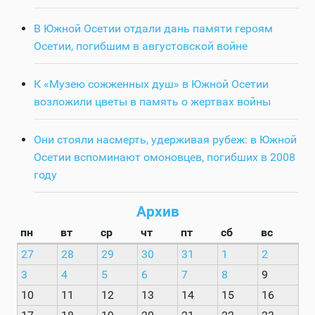
В Южной Осетии отдали дань памяти героям
Осетии, погибшим в августовской войне
К «Музею сожженных душ» в Южной Осетии
возложили цветы в память о жертвах войны
Они стояли насмерть, удерживая рубеж: в Южной
Осетии вспоминают омоновцев, погибших в 2008
году
Архив
пн
вт
ср
чт
пт
сб
вс
27
28
29
30
31
1
2
3
4
5
6
7
8
9
10
11
12
13
14
15
16