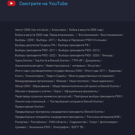
Смотрите на YouTube
Август 2008. Как это было. /
Блиц-опрос /
Война в августе 2008 года /
Война в августе 2008 года. Перед вторжением... /
Воспоминания /
Восстановление /
Выборы - 2009 /
Выборы - 2011 /
Выборы в Парламент РЮО VII созыва /
Выборы депутатов Госдумы РФ /
Выборы президента РФ /
Выборы президента РЮО - 2011 /
Выборы президента РЮО - 2012 /
Выборы президента РЮО - 2022 /
Выборы президента РЮО - 2026 /
Геноцид /
Герои Осетии /
Год Коста в Южной Осетии /
ГТРК ИР /
Документы /
Знаменательная дата /
Инвестпрограмма /
интервью /
Искуство /
Итоги года с руководителями государственных СМИ /
Итоги года. 2011 /
Иудзинад /
Книги /
Комментарии /
Люди и Судьбы /
Межгосударственные соглашения /
Международные организации /
Мнение /
Наши писатели /
Наши художники /
Обзор СМИ /
Образование /
Общественно-политический кризис в Южной Осетии /
Обычаи и традиции у осетин /
Опрос /
Официальные документы /
Переговоры в рамках женевских дискуссий /
Повторные выборы президента РЮО /
Помнит мир спасенный... /
Поствыборная ситуация в Южной Осетии /
Православная Осетия /
Предвыборные программы кандидатов в президенты Южной Осетии /
Предвыборные теледебаты кандидатов в президенты /
Рассказы ветеранов ВОВ /
Репортаж /
Республика /
СМИ и Власть /
Содружество /
Спорт /
фотогалерея /
Цхинвал /
Экономика РЮО /
Этнография /
ЮОГУ ТВ /