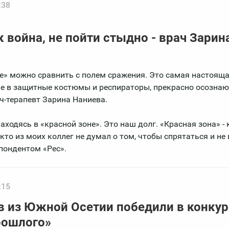
:38
к война, не пойти стыдно - врач Зарин
е» можно сравнить с полем сражения. Это самая настоящ
ые в защитные костюмы и респираторы, прекрасно осознают
ч-терапевт Зарина Наниева.
ходясь в «красной зоне». Это наш долг. «Красная зона» - 
кто из моих коллег не думал о том, чтобы спрятаться и не
спондентом «Рес».
:15
 из Южной Осетии победили в конкур
рошлого»