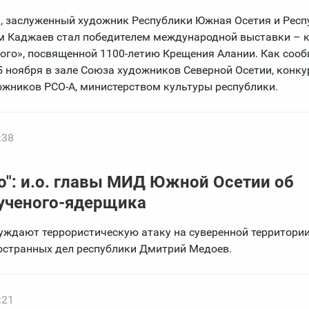
, заслуженный художник Республики Южная Осетия и Респ
им Каджаев стал победителем международной выставки – 
ого», посвященной 1100-летию Крещения Алании. Как сооб
5 ноября в зале Союза художников Северной Осетии, конку
жников РСО-А, министерством культуры республики.
:38
о": и.о. главы МИД Южной Осетии об
 ученого-ядерщика
уждают террористическую атаку на суверенной территори
ностранных дел республики Дмитрий Медоев.
:21