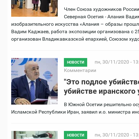
Член Союза художников России
Северная Осетия - Алания Вад
изобразительного искусства «Алания – образы прошл
Вадим Каджаев, работа экспозиции организована с 2
организован Владикавказской епархией, Союзом худо
пн, 30/11/2020 - 13
НОВОСТИ
Комментарии
"Это подлое убийств
убийстве иранского
В Южной Осетии решительно ос
Исламской Республики Иран, заявил и.о. министра и
пн, 30/11/2020 - 13
НОВОСТИ