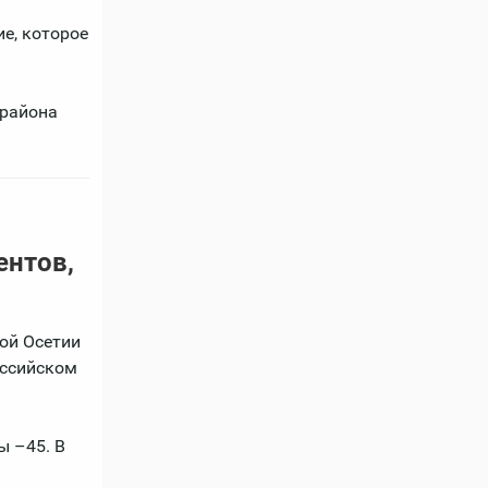
е, которое
 района
ентов,
ой Осетии
оссийском
ы –45. В