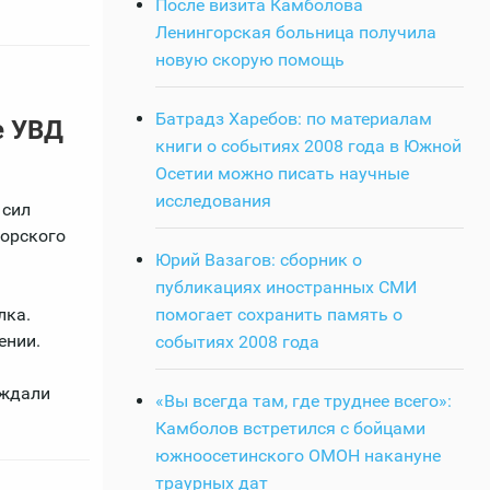
После визита Камболова
Ленингорская больница получила
новую скорую помощь
Батрадз Харебов: по материалам
е УВД
книги о событиях 2008 года в Южной
Осетии можно писать научные
исследования
 сил
горского
Юрий Вазагов: сборник о
публикациях иностранных СМИ
лка.
помогает сохранить память о
ении.
событиях 2008 года
ождали
«Вы всегда там, где труднее всего»:
Камболов встретился с бойцами
южноосетинского ОМОН накануне
траурных дат