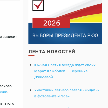
е зависит
ЛЕНТА НОВОСТЕЙ
Южная Осетия всегда ждет своих:
Марат Камболов — Веронике
Джиоевой
еского
Участники летнего лагеря «Фидӕн»
вале
.
в фотоленте «Реса»
ля этого