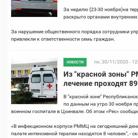
За неделю (23-30 ноября)на те
раскрыто органами внутренних 
За нарушение общественного порядка сотрудники упр
привлекли к ответственности семь граждан.
пн, 30/11/2020 - 12
НОВОСТИ
Из "красной зоны" 
лечение проходят 89
В "красной зоне" Республикан
по данным на утро 30 ноября п
военном госпитале в Цхинвале. Об этом «Рес» сообщ
«В инфекционном корпусе РММЦ на сегодняшний день 
палате интенсивной терапии находятся 8 человек", - с