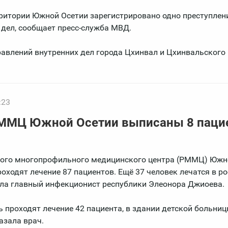
рритории Южной Осетии зарегистрировано одно преступлени
дел, сообщает пресс-служба МВД.
авлений внутренних дел города Цхинвал и Цхинвальского
:23
РММЦ Южной Осетии выписаны 8 паци
ского многопрофильного медицинского центра (РММЦ) Южн
роходят лечение 87 пациентов. Ещё 37 человек лечатся в р
ила главный инфекционист республики Элеонора Джиоева.
проходят лечение 42 пациента, в здании детской больниц
казала врач.