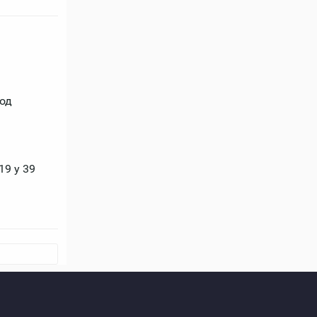
под
19 у 39