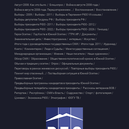
Август 2008. Как это было. /
Блиц-опрос /
Война в августе 2008 года /
Война в августе 2008 года. Перед вторжением... /
Воспоминания /
Восстановление /
Выборы - 2009 /
Выборы - 2011 /
Выборы в Парламент РЮО VII созыва /
Выборы депутатов Госдумы РФ /
Выборы президента РФ /
Выборы президента РЮО - 2011 /
Выборы президента РЮО - 2012 /
Выборы президента РЮО - 2022 /
Выборы президента РЮО - 2026 /
Геноцид /
Герои Осетии /
Год Коста в Южной Осетии /
ГТРК ИР /
Документы /
Знаменательная дата /
Инвестпрограмма /
интервью /
Искуство /
Итоги года с руководителями государственных СМИ /
Итоги года. 2011 /
Иудзинад /
Книги /
Комментарии /
Люди и Судьбы /
Межгосударственные соглашения /
Международные организации /
Мнение /
Наши писатели /
Наши художники /
Обзор СМИ /
Образование /
Общественно-политический кризис в Южной Осетии /
Обычаи и традиции у осетин /
Опрос /
Официальные документы /
Переговоры в рамках женевских дискуссий /
Повторные выборы президента РЮО /
Помнит мир спасенный... /
Поствыборная ситуация в Южной Осетии /
Православная Осетия /
Предвыборные программы кандидатов в президенты Южной Осетии /
Предвыборные теледебаты кандидатов в президенты /
Рассказы ветеранов ВОВ /
Репортаж /
Республика /
СМИ и Власть /
Содружество /
Спорт /
фотогалерея /
Цхинвал /
Экономика РЮО /
Этнография /
ЮОГУ ТВ /