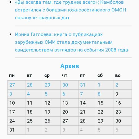
«Вы всегда там, где труднее всего»: Камболов
встретился с бойцами южноосетинского ОМОН
накануне траурных дат
Ирина Гаглоева: книга о публикациях
зарубежных СМИ стала документальным
свидетельством взглядов на события 2008 года
Архив
пн
вт
ср
чт
пт
сб
вс
27
28
29
30
31
1
2
3
4
5
6
7
8
9
10
11
12
13
14
15
16
17
18
19
20
21
22
23
24
25
26
27
28
29
30
31
1
2
3
4
5
6