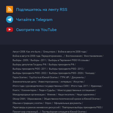
Подпишитесь на ленту RSS
Читайте в Telegram
Смотрите на YouTube
Август 2008. Как это было. /
Блиц-опрос /
Война в августе 2008 года /
Война в августе 2008 года. Перед вторжением... /
Воспоминания /
Восстановление /
Выборы - 2009 /
Выборы - 2011 /
Выборы в Парламент РЮО VII созыва /
Выборы депутатов Госдумы РФ /
Выборы президента РФ /
Выборы президента РЮО - 2011 /
Выборы президента РЮО - 2012 /
Выборы президента РЮО - 2022 /
Выборы президента РЮО - 2026 /
Геноцид /
Герои Осетии /
Год Коста в Южной Осетии /
ГТРК ИР /
Документы /
Знаменательная дата /
Инвестпрограмма /
интервью /
Искуство /
Итоги года с руководителями государственных СМИ /
Итоги года. 2011 /
Иудзинад /
Книги /
Комментарии /
Люди и Судьбы /
Межгосударственные соглашения /
Международные организации /
Мнение /
Наши писатели /
Наши художники /
Обзор СМИ /
Образование /
Общественно-политический кризис в Южной Осетии /
Обычаи и традиции у осетин /
Опрос /
Официальные документы /
Переговоры в рамках женевских дискуссий /
Повторные выборы президента РЮО /
Помнит мир спасенный... /
Поствыборная ситуация в Южной Осетии /