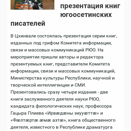
презентация книг
югоосетинских
писателей
В Цхинвале состоялась презентация серии книг,
изданных под грифом Комитета информации,
связи и массовых коммуникаций РЮО. На
мероприятие пришли авторы и редактора
презентуемых книг, представители Комитета
информации, связи и массовых коммуникаций,
Министерства культуры Республики, научной и
творческой интеллигенции и СМИ.
Презентовались сразу четыре издания - две
книги заслуженного деятеля науки РЮО,
кандидата филологических наук, профессора
Гацыра Плиева «Ирвæдæны зиууæттæ» и
«Фæлтæртæ æмæ азтæ», книга общественного
деятеля, известного в Республике драматурга