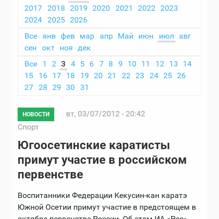
2017
2018
2019
2020
2021
2022
2023
2024
2025
2026
Все
янв
фев
мар
апр
Май
июн
июл
авг
сен
окт
ноя
дек
Все
1
2
3
4
5
6
7
8
9
10
11
12
13
14
15
16
17
18
19
20
21
22
23
24
25
26
27
28
29
30
31
вт, 03/07/2012 - 20:42
НОВОСТИ
Спорт
Югоосетинские каратисты
примут участие в российском
первенстве
Воспитанники Федерации Кекусин-кан каратэ
Южной Осетии примут участие в предстоящем в
октябре первенстве России. Об этом ИА «Рес»